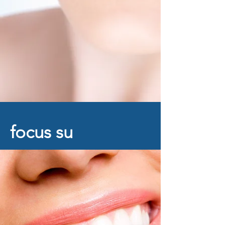
bio-odontoiatria | funzione | estetica
prenota un appuntamento
focus su