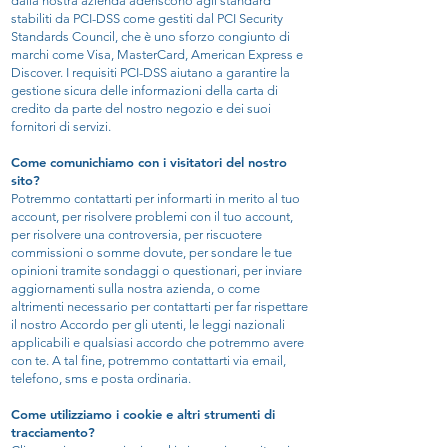
dalla nostra azienda aderiscono agli standard
stabiliti da PCI-DSS come gestiti dal PCI Security
Standards Council, che è uno sforzo congiunto di
marchi come Visa, MasterCard, American Express e
Discover. I requisiti PCI-DSS aiutano a garantire la
gestione sicura delle informazioni della carta di
credito da parte del nostro negozio e dei suoi
fornitori di servizi.
Come comunichiamo con i visitatori del nostro
sito?
Potremmo contattarti per informarti in merito al tuo
account, per risolvere problemi con il tuo account,
per risolvere una controversia, per riscuotere
commissioni o somme dovute, per sondare le tue
opinioni tramite sondaggi o questionari, per inviare
aggiornamenti sulla nostra azienda, o come
altrimenti necessario per contattarti per far rispettare
il nostro Accordo per gli utenti, le leggi nazionali
applicabili e qualsiasi accordo che potremmo avere
con te. A tal fine, potremmo contattarti via email,
telefono, sms e posta ordinaria.
Come utilizziamo i cookie e altri strumenti di
tracciamento?