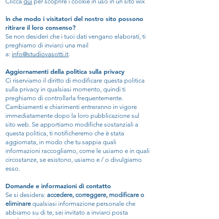
Clicca
qui
per scoprire i cookie in uso in un sito wix
n che modo i visitatori del nostro sito possono
I
ritirare il loro consenso?
Se non desideri che i tuoi dati vengano elaborati, ti
preghiamo di inviarci una mail
a:
info@studiovasotti.it
.
Aggiornamenti della politica sulla privacy
Ci riserviamo il diritto di modificare questa politica
sulla privacy in qualsiasi momento, quindi ti
preghiamo di controllarla frequentemente.
Cambiamenti e chiarimenti entreranno in vigore
immediatamente dopo la loro pubblicazione sul
sito web. Se apportiamo modifiche sostanziali a
questa politica, ti notificheremo che è stata
aggiornata, in modo che tu sappia quali
informazioni raccogliamo, come le usiamo e in quali
circostanze, se esistono, usiamo e / o divulgiamo
esso.
Domande e informazioni di contatto
Se si desidera:
accedere, correggere, modificare o
eliminare
qualsiasi informazione personale che
abbiamo su di te, sei invitato a inviarci posta