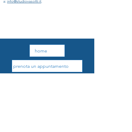
a:
info@studiovasotti.it
.
home
prenota un appuntamento
studio
vasotti
centro odontoiatrico
prenota un appuntamento
+39 091 331574