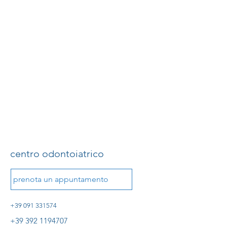
01.
Richiedi un appuntamento
Contattaci per fissare la tua prima
visita nel nostro centro odontoiatrico.
Mostra di più
studio
vasotti
centro odontoiatrico
prenota un appuntamento
+39 091 331574
+39 392 1194707