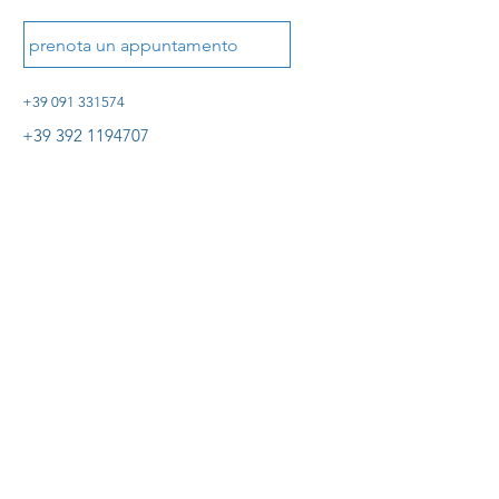
prenota un appuntamento
+39 091 331574
+39 392 1194707
piazza castelnuovo, 12 90141 palermo
info@studiovasotti.it
Iscriviti per ricevere importanti
aggiornamenti.